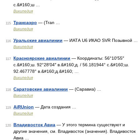
с.&#160;ш …
Википедия
Трансаэро
— (Tran …
115
Википедия
Уральские авиалинии
— ИАТА U6 ИКАО SVR Позывной …
116
Википедия
Красноярские авиалинии
— Координаты: 56°10′55″
117
с.&#160;ш. 92°28′04″ в.&#160;д. / 56.181944° с.&#160;ш.
92.467778° в.&#160;д.&#160; …
Википедия
Саратовские авиалинии
— (Саравиа) …
118
Википедия
AiRUnion
— Дата создания …
119
Википедия
Владивосток Авиа
— У этого термина существуют и
120
другие значения, см. Владивосток (значения). Владивосток
Авиа …