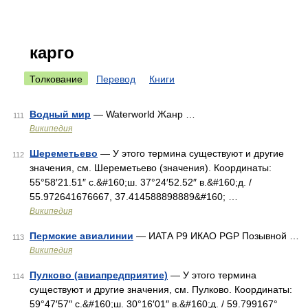
карго
Толкование
Перевод
Книги
Водный мир
— Waterworld Жанр …
111
Википедия
Шереметьево
— У этого термина существуют и другие
112
значения, см. Шереметьево (значения). Координаты:
55°58′21.51″ с.&#160;ш. 37°24′52.52″ в.&#160;д. /
55.972641676667, 37.414588898889&#160; …
Википедия
Пермские авиалинии
— ИАТА P9 ИКАО PGP Позывной …
113
Википедия
Пулково (авиапредприятие)
— У этого термина
114
существуют и другие значения, см. Пулково. Координаты:
59°47′57″ с.&#160;ш. 30°16′01″ в.&#160;д. / 59.799167°